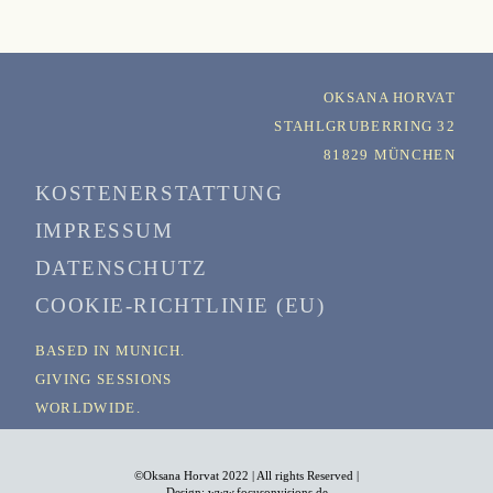
OKSANA HORVAT
STAHLGRUBERRING 32
81829 MÜNCHEN
KOSTENERSTATTUNG
IMPRESSUM
DATENSCHUTZ
COOKIE-RICHTLINIE (EU)
BASED IN MUNICH.
GIVING SESSIONS
WORLDWIDE.
©Oksana Horvat 2022 | All rights Reserved |
Design: www.focusonvisions.de